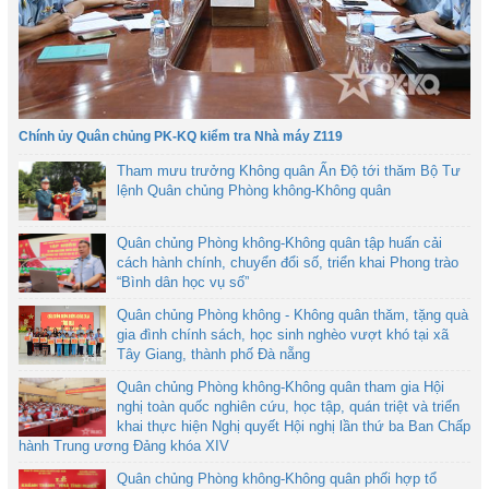
Chính ủy Quân chủng PK-KQ kiểm tra Nhà máy Z119
Tham mưu trưởng Không quân Ấn Độ tới thăm Bộ Tư
lệnh Quân chủng Phòng không-Không quân
Quân chủng Phòng không-Không quân tập huấn cải
cách hành chính, chuyển đổi số, triển khai Phong trào
“Bình dân học vụ số”
Quân chủng Phòng không - Không quân thăm, tặng quà
gia đình chính sách, học sinh nghèo vượt khó tại xã
Tây Giang, thành phố Đà nẵng
Quân chủng Phòng không-Không quân tham gia Hội
nghị toàn quốc nghiên cứu, học tập, quán triệt và triển
khai thực hiện Nghị quyết Hội nghị lần thứ ba Ban Chấp
hành Trung ương Đảng khóa XIV
Quân chủng Phòng không-Không quân phối hợp tổ