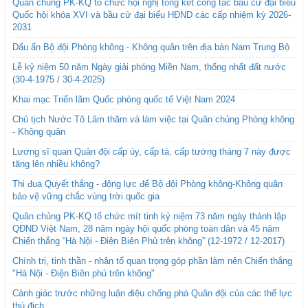
Quân chủng PK-KQ tổ chức hội nghị tổng kết công tác bầu cử đại biểu
Quốc hội khóa XVI và bầu cử đại biểu HĐND các cấp nhiệm kỳ 2026-
2031
Dấu ấn Bộ đội Phòng không - Không quân trên địa bàn Nam Trung Bộ
Lễ kỷ niệm 50 năm Ngày giải phóng Miền Nam, thống nhất đất nước
(30-4-1975 / 30-4-2025)
Khai mạc Triển lãm Quốc phòng quốc tế Việt Nam 2024
Chủ tịch Nước Tô Lâm thăm và làm việc tại Quân chủng Phòng không
- Không quân
Lương sĩ quan Quân đội cấp úy, cấp tá, cấp tướng tháng 7 này được
tăng lên nhiều không?
Thi đua Quyết thắng - động lực để Bộ đội Phòng không-Không quân
bảo vệ vững chắc vùng trời quốc gia
Quân chủng PK-KQ tổ chức mít tinh kỷ niệm 73 năm ngày thành lập
QĐND Việt Nam, 28 năm ngày hội quốc phòng toàn dân và 45 năm
Chiến thắng “Hà Nội - Điện Biên Phủ trên không” (12-1972 / 12-2017)
Chính trị, tinh thần - nhân tố quan trọng góp phần làm nên Chiến thắng
"Hà Nội - Điện Biên phủ trên không"
Cảnh giác trước những luận điệu chống phá Quân đội của các thế lực
thù địch