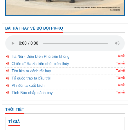
BÀI HÁT HAY VỀ BỘ ĐỘI PK-KQ
Hà Nội - Điện Biên Phủ trên không
Tải về
Chiến sĩ Ra đa trên chốt biên thùy
Tải về
Tên lửa ta đánh rất hay
Tải về
Tổ quốc trao ta bầu trời
Tải về
Phi đội ta xuất kích
Tải về
Tình Bác chắp cánh bay
Tải về
THỜI TIẾT
TỈ GIÁ