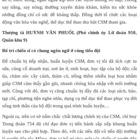
say nắng, say nóng; thường xuyên thăm khám, kiểm tra sức khỏe
những đồng chí có sức đề kháng thấp. Đồng thời tổ chức các hoạt
động văn hóa văn nghệ, thể dục thể thao thu hút CSM tham gia.
Thượng tá HUỲNH VĂN PHUỐL (Phó chính ủy Lữ đoàn 950,
Quân khu 9)
Bố trí chiến sĩ có chung ngôn ngữ ở cùng tiểu đội
Để chuẩn bị tiếp nhận, huấn luyện CSM, đơn vị tôi đã tích cực tu
sửa, củng cố doanh trại, nơi ăn ở, sinh hoạt, học tập của bộ đội; cắt
tỉa, chăm sóc cây cảnh, thảm cỏ, trồng thêm nhiều loại hoa nhằm
giúp CSM cảm thấy gần gũi, nhanh chóng hòa nhập với môi trường
mới. Cùng với đó, đơn vị cũng chuẩn bị đầy đủ các loại sách, báo,
tạp chí, phương tiện nghe nhìn, dụng cụ thể dục thể thao phục vụ đời
sống tinh thần của bộ đội trong quá trình huấn luyện…
Ngoài ra, trên cơ sở nắm chắc chất lượng chính trị của CSM, chỉ huy
Trung đoàn 754 đã chỉ đạo đơn vị tiến hành sắp xếp khung huấn
luyện sao cho phù hợp. Theo đó, với các tiểu đội có tiểu đội trưởng
là người dân tộc Mông, đơn vị bố trí chia một vài chiến sĩ người dân