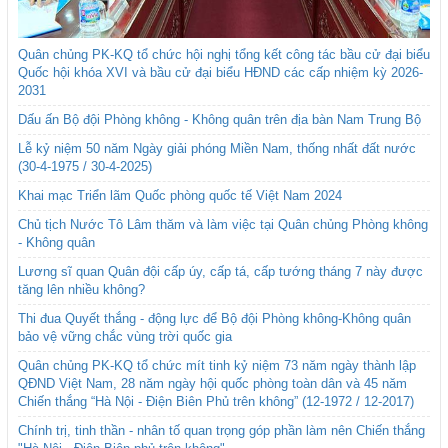
Quân chủng PK-KQ tổ chức hội nghị tổng kết công tác bầu cử đại biểu
Quốc hội khóa XVI và bầu cử đại biểu HĐND các cấp nhiệm kỳ 2026-
2031
Dấu ấn Bộ đội Phòng không - Không quân trên địa bàn Nam Trung Bộ
Lễ kỷ niệm 50 năm Ngày giải phóng Miền Nam, thống nhất đất nước
(30-4-1975 / 30-4-2025)
Khai mạc Triển lãm Quốc phòng quốc tế Việt Nam 2024
Chủ tịch Nước Tô Lâm thăm và làm việc tại Quân chủng Phòng không
- Không quân
Lương sĩ quan Quân đội cấp úy, cấp tá, cấp tướng tháng 7 này được
tăng lên nhiều không?
Thi đua Quyết thắng - động lực để Bộ đội Phòng không-Không quân
bảo vệ vững chắc vùng trời quốc gia
Quân chủng PK-KQ tổ chức mít tinh kỷ niệm 73 năm ngày thành lập
QĐND Việt Nam, 28 năm ngày hội quốc phòng toàn dân và 45 năm
Chiến thắng “Hà Nội - Điện Biên Phủ trên không” (12-1972 / 12-2017)
Chính trị, tinh thần - nhân tố quan trọng góp phần làm nên Chiến thắng