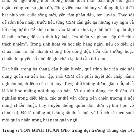
lẫm, bỡ ngỡ trong môi trường hoàn toàn mới. Sau một thời gian
ngắn, cùng với sự giúp đỡ, động viên của chỉ huy và đồng đội, tôi đã
bắt nhịp với cuộc sống mới, yên tâm phấn đấu, rèn luyện. Theo tôi
để sớm hòa nhập, trước hết, từng CSM cần gác lại những suy nghĩ và
lối sống tự do để khép mình vào khuôn khổ, tập thể bởi lẽ quân đội
là môi trường đề cao tính kỷ luật, “cá nhân vi phạm, tập thể chịu
trách nhiệm”. Trong sinh hoạt và học tập hằng ngày, nếu có điều gì
chưa nắm rõ thì nhanh chóng hỏi đồng đội, tiểu đội trưởng hoặc
chuẩn bị quyển sổ nhỏ để ghi chép lại khi cần thì xem.
Đặc biệt, trong ba tháng đầu huấn luyện, quá trình học tập các nội
dung quân sự trên bãi tập, mỗi CSM cần phải tuyệt đối chấp hành
nghiêm mệnh lệnh của chỉ huy. Tuyệt đối không được giấu dốt, nhất
là khi học những nội dung cơ bản. Ví dụ như động tác đi đều, đi
nghiêm trong điều lệnh, các tư thế vận động trên chiến trường ở nội
dung chiến thuật, hay truyền thống quân đội, đơn vị khi học về
chính trị. Đó là những nội dung rất thiết thực và bổ ích sẽ theo suốt
mỗi quân nhân trong hai năm quân ngũ.
Trung sĩ TÔN ĐÌNH HUẤN (Phó trung đội trưởng Trung đội 14,