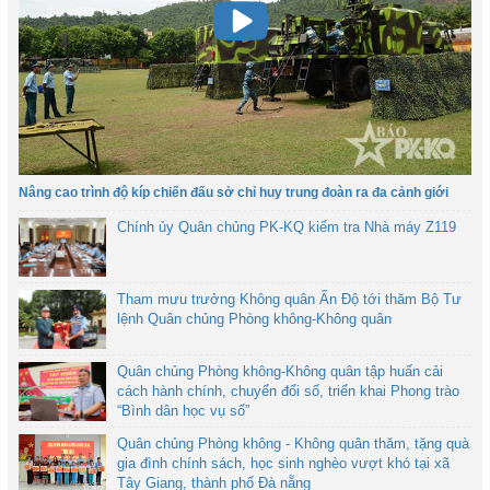
Nâng cao trình độ kíp chiến đấu sở chỉ huy trung đoàn ra đa cảnh giới
Chính ủy Quân chủng PK-KQ kiểm tra Nhà máy Z119
Tham mưu trưởng Không quân Ấn Độ tới thăm Bộ Tư
lệnh Quân chủng Phòng không-Không quân
Quân chủng Phòng không-Không quân tập huấn cải
cách hành chính, chuyển đổi số, triển khai Phong trào
“Bình dân học vụ số”
Quân chủng Phòng không - Không quân thăm, tặng quà
gia đình chính sách, học sinh nghèo vượt khó tại xã
Tây Giang, thành phố Đà nẵng