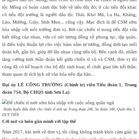
tộc Mông có hoàn cảnh đặc biệt về tiểu đội đó; ở các tiểu đội khác
có tiểu đội trưởng là người dân tộc Thái, Khơ Mú, La Ha, Kháng,
Lào, Mường, Giáy, Sinh Mun... cũng vậy. Mục đích là để CSM sớm
hòa nhập với môi trường đơn vị. Bởi các chiến sĩ trong tiểu đội vừa
biết tiếng của nhau, vừa có nét tương đồng về phong tục, tập quán,
là điều kiện thuận lợi cho việc bám nắm tư tưởng, đồng thời tạo mối
đoàn kết, gắn bó, giúp đỡ lẫn nhau cùng tiến bộ. Bên cạnh đó, nhằm
tăng cường tinh thần đoàn kết giữa chiến sĩ cũ và CSM, đơn vị tôi
cũng đã có kế hoạch cho bộ đội sinh hoạt, tổ chức giao lưu kết thân,
tham quan di tích lịch sử văn hóa trên địa bàn...
Đại úy LÊ CÔNG TRƯỜNG (Chính trị viên Tiểu đoàn 1, Trung
đoàn 754, Bộ CHQS tỉnh Sơn La)
Huấn luyện điều lệnh cho chiến sĩ mới tại Trung đoàn 246, Sư đoàn 346, Quân khu 1
DUY TIẾN
Cởi mở và luôn gắn mình với tập thể
Năm 2017, khi mới về đơn vị, tôi cũng không tránh khỏi cảm giác lạ