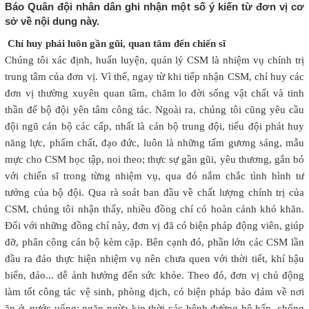
Báo Quân đội nhân dân ghi nhận một số ý kiến từ đơn vị cơ
sở về nội dung này.
Chỉ huy phải luôn gần gũi, quan tâm đến chiến sĩ
Chúng tôi xác định, huấn luyện, quản lý CSM là nhiệm vụ chính trị
trung tâm của đơn vị. Vì thế, ngay từ khi tiếp nhận CSM, chỉ huy các
đơn vị thường xuyên quan tâm, chăm lo đời sống vật chất và tinh
thần để bộ đội yên tâm công tác. Ngoài ra, chúng tôi cũng yêu cầu
đội ngũ cán bộ các cấp, nhất là cán bộ trung đội, tiểu đội phát huy
năng lực, phẩm chất, đạo đức, luôn là những tấm gương sáng, mẫu
mực cho CSM học tập, noi theo; thực sự gần gũi, yêu thương, gắn bó
với chiến sĩ trong từng nhiệm vụ, qua đó nắm chắc tình hình tư
tưởng của bộ đội. Qua rà soát ban đầu về chất lượng chính trị của
CSM, chúng tôi nhận thấy, nhiều đồng chí có hoàn cảnh khó khăn.
Đối với những đồng chí này, đơn vị đã có biện pháp động viên, giúp
đỡ, phân công cán bộ kèm cặp. Bên cạnh đó, phần lớn các CSM lần
đầu ra đảo thực hiện nhiệm vụ nên chưa quen với thời tiết, khí hậu
biển, đảo... dễ ảnh hưởng đến sức khỏe. Theo đó, đơn vị chủ động
làm tốt công tác vệ sinh, phòng dịch, có biện pháp bảo đảm về nơi
ăn ở, nước uống; ngăn ngừa kịp thời các bệnh đường hô hấp, chống