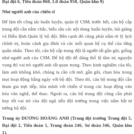
Đại đội 6, Tiểu đoàn 860, Lữ đoàn 950, Quân khu 9)
Như người anh của chiến sĩ
Để làm tốt công tác huấn luyện, quản lý CSM, trước hết, cán bộ cấp
trung đội cần nắm chắc, hiểu sâu các nội dung huấn luyện, bài giảng
và Điều lệnh Quản lý bộ đội. Bên cạnh đó cũng phải nắm rõ lý lịch
chính trị, hoàn cảnh gia đình và các mối quan hệ cụ thể của từng
quân nhân. Theo tôi, cán bộ cấp trung đội là người rất gần gũi, giống
như người anh của CSM. Để bộ đội dễ dàng thổ lộ tâm tư, nguyện
vọng thì vai trò người anh rất quan trọng. Theo kinh nghiệm của tôi,
làm anh không khó, chúng ta cần cởi mở, gần gũi, chan hòa trong
mọi hoạt động hằng ngày với bộ đội. Theo đó, cán bộ trung đội cần
tham gia trực tiếp, hòa mình với chiến sĩ trong các hoạt động văn
hóa văn nghệ, thể thao. Ngoài ra, cán bộ trung đội cũng cần phát
huy tốt vai trò của đội ngũ tiểu đội trưởng trong việc nắm bắt tư
tưởng bộ đội.
Trung úy DƯƠNG HOÀNG ANH (Trung đội trưởng Trung đội 5,
Đại đội 2, Tiểu đoàn 1, Trung đoàn 246, Sư đoàn 346, Quân khu
1).