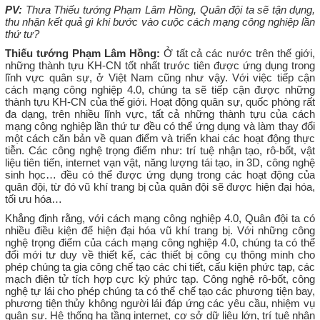
PV:
Thưa Thiếu tướng Phạm Lâm Hồng, Quân đội ta sẽ tận dụng,
thu nhận kết quả gì khi bước vào cuộc cách mạng công nghiệp lần
thứ tư?
Thiếu tướng Phạm Lâm Hồng:
Ở tất cả các nước trên thế giới,
những thành tựu KH-CN tốt nhất trước tiên được ứng dụng trong
lĩnh vực quân sự, ở Việt Nam cũng như vậy. Với việc tiếp cận
cách mạng công nghiệp 4.0, chúng ta sẽ tiếp cận được những
thành tựu KH-CN của thế giới. Hoạt động quân sự, quốc phòng rất
đa dạng, trên nhiều lĩnh vực, tất cả những thành tựu của cách
mạng công nghiệp lần thứ tư đều có thể ứng dụng và làm thay đổi
một cách căn bản về quan điểm và triển khai các hoạt động thực
tiễn. Các công nghệ trọng điểm như: trí tuệ nhận tạo, rô-bốt, vật
liệu tiên tiến, internet vạn vật, năng lượng tái tạo, in 3D, công nghệ
sinh học… đều có thể được ứng dụng trong các hoạt động của
quân đội, từ đó vũ khí trang bị của quân đội sẽ được hiện đại hóa,
tối ưu hóa…
Khẳng định rằng, với cách mạng công nghiệp 4.0, Quân đội ta có
nhiều điều kiện để hiện đại hóa vũ khí trang bị. Với những công
nghệ trọng điểm của cách mạng công nghiệp 4.0, chúng ta có thể
đổi mới tư duy về thiết kế, các thiết bị công cụ thông minh cho
phép chúng ta gia công chế tạo các chi tiết, cấu kiện phức tạp, các
mạch điện tử tích hợp cực kỳ phức tạp. Công nghệ rô-bốt, công
nghệ tự lái cho phép chúng ta có thể chế tạo các phương tiện bay,
phương tiện thủy không người lái đáp ứng các yêu cầu, nhiệm vụ
quân sự. Hệ thống hạ tầng internet, cơ sở dữ liệu lớn, trí tuệ nhân