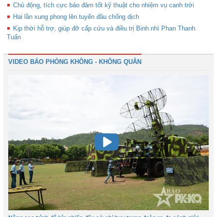
Chủ động, tích cực bảo đảm tốt kỹ thuật cho nhiệm vụ canh trời
Hai lần xung phong lên tuyến đầu chống dịch
Kịp thời hỗ trợ, giúp đỡ cấp cứu và điều trị Binh nhì Phan Thanh
Tuấn
VIDEO BÁO PHÒNG KHÔNG - KHÔNG QUÂN