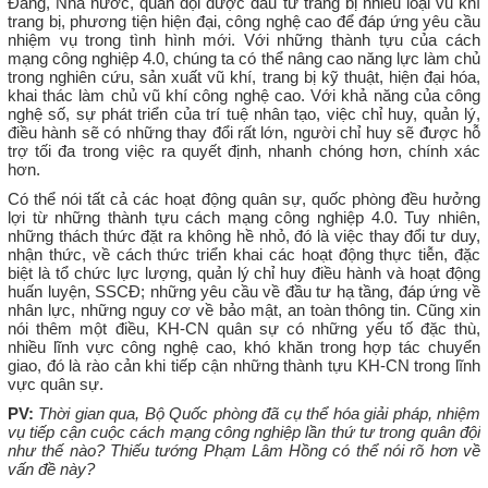
Đảng, Nhà nước, quân đội được đầu tư trang bị nhiều loại vũ khí
trang bị, phương tiện hiện đại, công nghệ cao để đáp ứng yêu cầu
nhiệm vụ trong tình hình mới. Với những thành tựu của cách
mạng công nghiệp 4.0, chúng ta có thể nâng cao năng lực làm chủ
trong nghiên cứu, sản xuất vũ khí, trang bị kỹ thuật, hiện đại hóa,
khai thác làm chủ vũ khí công nghệ cao. Với khả năng của công
nghệ số, sự phát triển của trí tuệ nhân tạo, việc chỉ huy, quản lý,
điều hành sẽ có những thay đổi rất lớn, người chỉ huy sẽ được hỗ
trợ tối đa trong việc ra quyết định, nhanh chóng hơn, chính xác
hơn.
Có thể nói tất cả các hoạt động quân sự, quốc phòng đều hưởng
lợi từ những thành tựu cách mạng công nghiệp 4.0. Tuy nhiên,
những thách thức đặt ra không hề nhỏ, đó là việc thay đổi tư duy,
nhận thức, về cách thức triển khai các hoạt động thực tiễn, đặc
biệt là tổ chức lực lượng, quản lý chỉ huy điều hành và hoạt động
huấn luyện, SSCĐ; những yêu cầu về đầu tư hạ tầng, đáp ứng về
nhân lực, những nguy cơ về bảo mật, an toàn thông tin. Cũng xin
nói thêm một điều, KH-CN quân sự có những yếu tố đặc thù,
nhiều lĩnh vực công nghệ cao, khó khăn trong hợp tác chuyển
giao, đó là rào cản khi tiếp cận những thành tựu KH-CN trong lĩnh
vực quân sự.
PV:
Thời gian qua, Bộ Quốc phòng đã cụ thể hóa giải pháp, nhiệm
vụ tiếp cận cuộc cách mạng công nghiệp lần thứ tư trong quân đội
như thế nào? Thiếu tướng Phạm Lâm Hồng có thể nói rõ hơn về
vấn đề này?