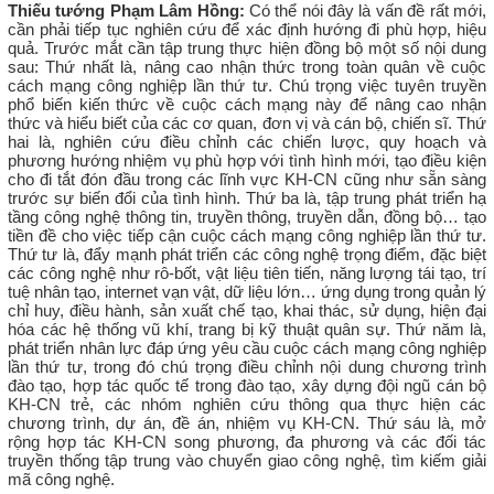
Thiếu tướng Phạm Lâm Hồng:
Có thể nói đây là vấn đề rất mới,
cần phải tiếp tục nghiên cứu để xác định hướng đi phù hợp, hiệu
quả. Trước mắt cần tập trung thực hiện đồng bộ một số nội dung
sau: Thứ nhất là, nâng cao nhận thức trong toàn quân về cuộc
cách mạng công nghiệp lần thứ tư. Chú trọng việc tuyên truyền
phổ biến kiến thức về cuộc cách mạng này để nâng cao nhận
thức và hiểu biết của các cơ quan, đơn vị và cán bộ, chiến sĩ. Thứ
hai là, nghiên cứu điều chỉnh các chiến lược, quy hoạch và
phương hướng nhiệm vụ phù hợp với tình hình mới, tạo điều kiện
cho đi tắt đón đầu trong các lĩnh vực KH-CN cũng như sẵn sàng
trước sự biến đổi của tình hình. Thứ ba là, tập trung phát triển hạ
tầng công nghệ thông tin, truyền thông, truyền dẫn, đồng bộ… tạo
tiền đề cho việc tiếp cận cuộc cách mạng công nghiệp lần thứ tư.
Thứ tư là, đẩy mạnh phát triển các công nghệ trọng điểm, đặc biệt
các công nghệ như rô-bốt, vật liệu tiên tiến, năng lượng tái tạo, trí
tuệ nhân tạo, internet vạn vật, dữ liệu lớn… ứng dụng trong quản lý
chỉ huy, điều hành, sản xuất chế tạo, khai thác, sử dụng, hiện đại
hóa các hệ thống vũ khí, trang bị kỹ thuật quân sự. Thứ năm là,
phát triển nhân lực đáp ứng yêu cầu cuộc cách mạng công nghiệp
lần thứ tư, trong đó chú trọng điều chỉnh nội dung chương trình
đào tạo, hợp tác quốc tế trong đào tạo, xây dựng đội ngũ cán bộ
KH-CN trẻ, các nhóm nghiên cứu thông qua thực hiện các
chương trình, dự án, đề án, nhiệm vụ KH-CN. Thứ sáu là, mở
rộng hợp tác KH-CN song phương, đa phương và các đối tác
truyền thống tập trung vào chuyển giao công nghệ, tìm kiếm giải
mã công nghệ.