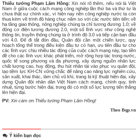
Thiếu tướng Phạm Lâm Hồng:
Xin nói rõ thêm, nếu nói là Việt
Nam ở giữa cuộc cách mạng công nghiệp lần thứ ba và thứ tư là
chưa thật sự chính xác, vì hiện nay nền công nghiệp nước ta còn
thua kém về trình độ hàng chục năm so với các nước tiên tiến: về
hạ tầng giao thông, nông nghiệp chúng ta chỉ tương đương 1.0; về
động cơ điện tương đương 2.0, một số lĩnh vực như công nghệ
thông tin, truyền thông chúng ta ở trình độ 3.0 và tiếp cận ban đầu
với 4.0. Để đi tắt đón đầu, Quân đội cần một chiến lược, quy
hoạch tổng thể trong điều kiện đầu tư có hạn, ưu tiên đầu tư cho
các lĩnh vực chịu nhiều tác động của cuộc cách mạng này, tạo tiền
đề cho các lĩnh vực khác phát triển, mở rộng hợp tác trong nước,
quốc tế song phương và đa phương, xây dựng nguồn nhân lực
chất lượng cao, huy động, thu hút nhân tài vào phục vụ quân đội,
tạo tiềm lực KH-CN vững chắc để nâng cao năng lực nghiên cứu,
sản xuất, khai thác, làm chủ vũ khí, trang bị kỹ thuật hiện đại, xây
dựng Quân đội nhân dân Việt Nam cách mạng, chính quy, tinh
nhuệ, từng bước hiện đại, trong đó có một số lực lượng tiến thẳng
lên hiện đại.
PV:
Xin cám ơn Thiếu tướng Phạm Lâm Hồng!
Theo Bqp.vn
Ý kiến bạn đọc