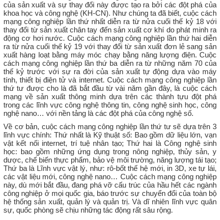
của sản xuất và sự thay đổi này được tạo ra bởi các đột phá của
khoa học và công nghệ (KH-CN). Như chúng ta đã biết, cuộc cách
mạng công nghiệp lần thứ nhất diễn ra từ nửa cuối thế kỷ 18 với
thay đổi từ sản xuất chân tay đến sản xuất cơ khí do phát minh ra
động cơ hơi nước. Cuộc cách mạng công nghiệp lần thứ hai diễn
ra từ nửa cuối thế kỷ 19 với thay đổi từ sản xuất đơn lẻ sang sản
xuất hàng loạt bằng máy móc chạy bằng năng lượng điện. Cuộc
cách mạng công nghiệp lần thứ ba diễn ra từ những năm 70 của
thế kỷ trước với sự ra đời của sản xuất tự động dựa vào máy
tính, thiết bị điện tử và internet. Cuộc cách mạng công nghiệp lần
thứ tư được cho là đã bắt đầu từ vài năm gần đây, là cuộc cách
mạng về sản xuất thông minh dựa trên các thành tựu đột phá
trong các lĩnh vực công nghệ thông tin, công nghệ sinh học, công
nghệ nano… với nền tảng là các đột phá của công nghệ số.
Về cơ bản, cuộc cách mạng công nghiệp lần thứ tư sẽ dựa trên 3
lĩnh vực chính: Thứ nhất là Kỹ thuật số: Bao gồm dữ liệu lớn, vạn
vật kết nối internet, trí tuệ nhân tạo; Thứ hai là Công nghệ sinh
học: bao gồm những ứng dụng trong nông nghiệp, thủy sản, y
dược, chế biến thực phẩm, bảo vệ môi trường, năng lượng tái tạo;
Thứ ba là Lĩnh vực vật lý, như: rô-bốt thế hệ mới, in 3D, xe tự lái,
các vật liệu mới, công nghệ nano… Cuộc cách mạng công nghiệp
này, dù mới bắt đầu, đang phá vỡ cấu trúc của hầu hết các ngành
công nghiệp ở mọi quốc gia, báo trước sự chuyển đổi của toàn bộ
hệ thống sản xuất, quản lý và quản trị. Và dĩ nhiên lĩnh vực quân
sự, quốc phòng sẽ chịu những tác động rất sâu rộng.