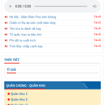
Hà Nội - Điện Biên Phủ trên không
Tải về
Chiến sĩ Ra đa trên chốt biên thùy
Tải về
Tên lửa ta đánh rất hay
Tải về
Tổ quốc trao ta bầu trời
Tải về
Phi đội ta xuất kích
Tải về
Tình Bác chắp cánh bay
Tải về
THỜI TIẾT
TỈ GIÁ
QUÂN CHỦNG - QUÂN KHU
Quân khu 1
Quân khu 2