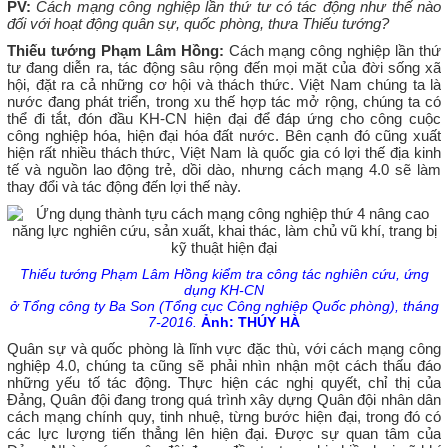
PV:
Cách mạng công nghiệp lần thứ tư có tác động như thế nào
đối với hoạt động quân sự, quốc phòng, thưa Thiếu tướng?
Thiếu tướng Phạm Lâm Hồng:
Cách mạng công nghiệp lần thứ
tư đang diễn ra, tác động sâu rộng đến mọi mặt của đời sống xã
hội, đặt ra cả những cơ hội và thách thức. Việt Nam chúng ta là
nước đang phát triển, trong xu thế hợp tác mở rộng, chúng ta có
thể đi tắt, đón đầu KH-CN hiện đại để đáp ứng cho công cuộc
công nghiệp hóa, hiện đại hóa đất nước. Bên cạnh đó cũng xuất
hiện rất nhiều thách thức, Việt Nam là quốc gia có lợi thế địa kinh
tế và nguồn lao động trẻ, dồi dào, nhưng cách mạng 4.0 sẽ làm
thay đổi và tác động đến lợi thế này.
Thiếu tướng Phạm Lâm Hồng kiểm tra công tác nghiên cứu, ứng
dụng KH-CN
ở Tổng công ty Ba Son (Tổng cục Công nghiệp Quốc phòng), tháng
7-2016.
Ảnh: THÚY HÀ
Quân sự và quốc phòng là lĩnh vực đặc thù, với cách mạng công
nghiệp 4.0, chúng ta cũng sẽ phải nhìn nhận một cách thấu đáo
những yếu tố tác động. Thực hiện các nghị quyết, chỉ thị của
Đảng, Quân đội đang trong quá trình xây dựng Quân đội nhân dân
cách mạng chính quy, tinh nhuệ, từng bước hiện đại, trong đó có
các lực lượng tiến thẳng lên hiện đại. Được sự quan tâm của