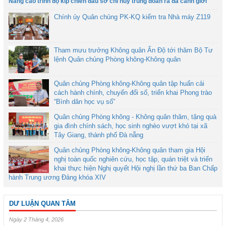
Nâng cao trình độ kíp chiến đấu sở chỉ huy trung đoàn ra đa cảnh giới
Chính ủy Quân chủng PK-KQ kiểm tra Nhà máy Z119
Tham mưu trưởng Không quân Ấn Độ tới thăm Bộ Tư
lệnh Quân chủng Phòng không-Không quân
Quân chủng Phòng không-Không quân tập huấn cải
cách hành chính, chuyển đổi số, triển khai Phong trào
“Bình dân học vụ số”
Quân chủng Phòng không - Không quân thăm, tặng quà
gia đình chính sách, học sinh nghèo vượt khó tại xã
Tây Giang, thành phố Đà nẵng
Quân chủng Phòng không-Không quân tham gia Hội
nghị toàn quốc nghiên cứu, học tập, quán triệt và triển
khai thực hiện Nghị quyết Hội nghị lần thứ ba Ban Chấp
hành Trung ương Đảng khóa XIV
DƯ LUẬN QUAN TÂM
Ngày 2 Tháng 4, 2026