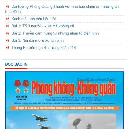
Đại tướng Phùng Quang Thanh với nhà báo chiến sĩ - những ân
tình để lại
Xanh mãi tình yêu bầu trời
Bài 1: Tổ 3 người - xưa mà không cũ
Bài 2: Truyền cảm hứng từ những nhân tố điển hình
Bài 3: Nối dài mơ ước tân binh
Tháng Ba trên trận địa Trung đoàn 218
ĐỌC BÁO IN