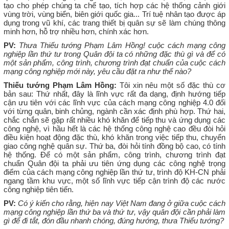
tạo cho phép chúng ta chế tạo, tích hợp các hệ thống cảnh giới
vùng trời, vùng biển, biên giới quốc gia... Trí tuệ nhân tạo được áp
dụng trong vũ khí, các trang thiết bị quân sự sẽ làm chúng thông
minh hơn, hỗ trợ nhiều hơn, chính xác hơn.
PV:
Thưa Thiếu tướng Phạm Lâm Hồng! cuộc cách mạng công
nghiệp lần thứ tư trong Quân đội ta có những đặc thù gì và để có
một sản phẩm, công trình, chương trình đạt chuẩn của cuộc cách
mạng công nghiệp mới này, yêu cầu đặt ra như thế nào?
Thiếu tướng Phạm Lâm Hồng:
Tôi xin nêu một số đặc thù cơ
bản sau: Thứ nhất, đây là lĩnh vực rất đa dạng, định hướng tiếp
cận ưu tiên với các lĩnh vực của cách mạng công nghiệp 4.0 đối
với từng quân, binh chủng, ngành cần xác định phù hợp. Thứ hai,
chắc chắn sẽ gặp rất nhiều khó khăn để tiếp thu và ứng dụng các
công nghệ, vì hầu hết là các hệ thống công nghệ cao đều đòi hỏi
điều kiện hoạt động đặc thù, khó khăn trong việc tiếp thu, chuyển
giao công nghệ quân sự. Thứ ba, đòi hỏi tính đồng bộ cao, có tính
hệ thống. Để có một sản phẩm, công trình, chương trình đạt
chuẩn Quân đội ta phải ưu tiên ứng dụng các công nghệ trọng
điểm của cách mạng công nghiệp lần thứ tư, trình độ KH-CN phải
ngang tầm khu vực, một số lĩnh vực tiếp cận trình độ các nước
công nghiệp tiên tiến.
PV:
Có ý kiến cho rằng, hiện nay Việt Nam đang ở giữa cuộc cách
mạng công nghiệp lần thứ ba và thứ tư, vậy quân đội cần phải làm
gì để đi tắt, đón đầu nhanh chóng, đúng hướng, thưa Thiếu tướng?